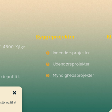
Byggeprojekter
Kl
7, 4600 Køge
Indendørsprojekter
Udendørsprojekter
Myndighedsprojekter
kiepolitik
tik og til at