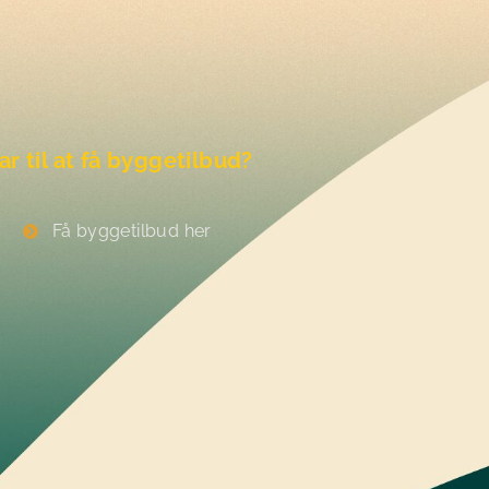
ar til at få byggetilbud?
Få byggetilbud her