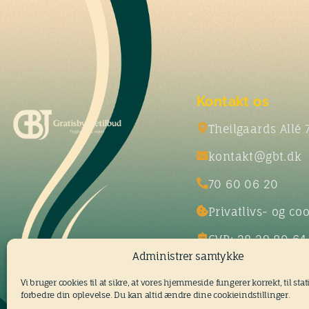
Kontakt os
Theilgaards Allé 
kontakt@gbt.dk
70 60 06 20
Privatlivs- og coo
CVR: 28 29 80 64
Administrer samtykke
Vi bruger cookies til at sikre, at vores hjemmeside fungerer korrekt, til statis
forbedre din oplevelse. Du kan altid ændre dine cookieindstillinger.