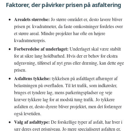
Faktorer, der påvirker prisen på asfaltering
Arealets størrelse:
Jo større området er, desto lavere bliver
prisen pr. kvadratmeter, da faste omkostninger fordeles over
et større areal. Mindre projekter har ofte en højere
kvadratmeterpris.
Forberedelse af underlaget:
Underlaget skal være stabilt
for at sikre lang holdbarhed. Hvis der er behov for ekstra
udgravning, tilførsel af nyt grus eller dræning, kan dette øge
prisen.
Asfaltens tykkelse:
tykkelsen på asfaltlaget afhænger af
belastningen på overfladen. Til let trafik, som indkørsler,
bruges et tyndere lag, mens parkeringspladser og veje
kræver tykkere lag for at modstå tung trafik. Jo tykkere
asfalten er, desto dyrere bliver projektet, men det forlænger
også levetiden.
Valg af asfalttype:
De forskellige typer af asfalt, har hver i
sær deres eget prisniveau. Jo mere specialiseret asfalten er,