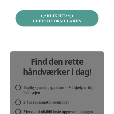
👉 KLIK HER 👈
UDFYLD FORMULAREN
Find den rette
håndværker i dag!
Faglig sparringspartner – Vi hjælper dig
hele vejen
2 års reklamationssupport
Mere end 60.000 løste opgaver i bagagen