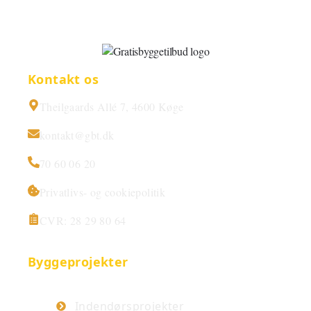
Kontakt os
Theilgaards Allé 7, 4600 Køge
kontakt@gbt.dk
70 60 06 20
Privatlivs- og cookiepolitik
CVR: 28 29 80 64
Byggeprojekter
Indendørsprojekter