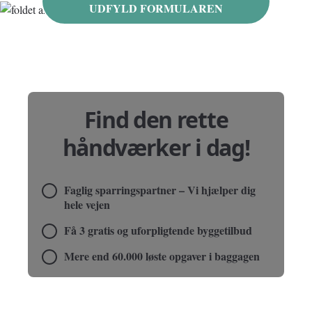
UDFYLD FORMULAREN
Find den rette
håndværker i dag!
Faglig sparringspartner – Vi hjælper dig
hele vejen
Få 3 gratis og uforpligtende byggetilbud
Mere end 60.000 løste opgaver i baggagen