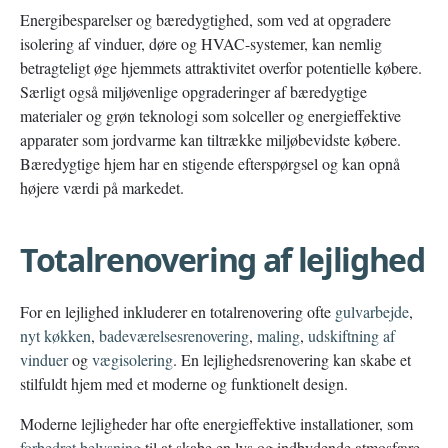
Energibesparelser og bæredygtighed, som ved at opgradere
isolering af vinduer, døre og HVAC-systemer, kan nemlig
betragteligt øge hjemmets attraktivitet overfor potentielle købere.
Særligt også miljøvenlige opgraderinger af bæredygtige
materialer og grøn teknologi som solceller og energieffektive
apparater som jordvarme kan tiltrække miljøbevidste købere.
Bæredygtige hjem har en stigende efterspørgsel og kan opnå
højere værdi på markedet.
Totalrenovering af lejlighed
For en lejlighed inkluderer en totalrenovering ofte
gulvarbejde
,
nyt køkken
,
badeværelsesrenovering
,
maling
,
udskiftning af
vinduer
og
vægisolering
. En lejlighedsrenovering kan skabe et
stilfuldt hjem med et moderne og funktionelt design.
Moderne lejligheder har ofte energieffektive installationer, som
forbedret belysning
til at skabe en lys og indbydende atmosfære.