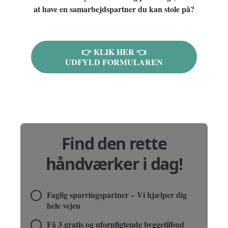
at have en samarbejdspartner du kan stole på?
👉 KLIK HER 👈
UDFYLD FORMULAREN
Find den rette
håndværker i dag!
Faglig sparringspartner – Vi hjælper dig
hele vejen
Få 3 gratis og uforpligtende byggetilbud