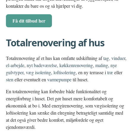
kontakter du bare os og så hjælper vi dig.
Få dit tilbud her
Totalrenovering af hus
Totalrenovering af et hus kan omfatte udskiftning af
tag,
vinduer
,
el-arbejde
,
nyt badeværelse
,
køkkenrenovering
,
maling
,
nye
gulvtyper
,
væg isolering
,
loftisolering
, en ny terrasse i
træ
eller
sten
eller eventuelt en
varmepumpe
til huset.
En totalrenovering kan forbedre både funktionalitet og
energiforbrug i huset. Det gør huset mere komfortabelt og
økonomisk at bo i. Med energirenovering, som vægisolering og
loftisolering kan sænke din elregning betragteligt samtidig med
at det også giver bedre komfort, miljøfordele og øget
ejendomsværdi.